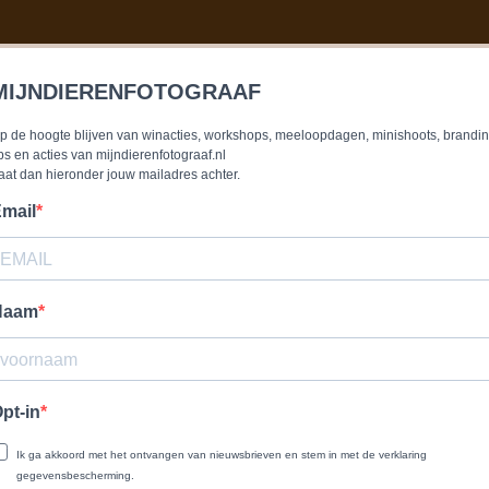
MIJNDIERENFOTOGRAAF
p de hoogte blijven van winacties, workshops, meeloopdagen, minishoots, brandi
ips en acties van mijndierenfotograaf.nl
aat dan hieronder jouw mailadres achter.
mail
Naam
pt-in
Ik ga akkoord met het ontvangen van nieuwsbrieven en stem in met de verklaring
gegevensbescherming.